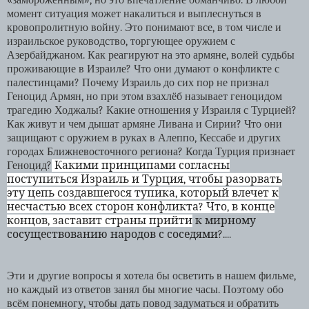
«замороженным», но это впечатление обманчиво. В любой
момент ситуация может накалиться и выплеснуться в
кровопролитную войну. Это понимают все, в том числе и
израильское руководство, торгующее оружием с
Азербайджаном. Как реагируют на это армяне, волей судьбы
проживающие в Израиле? Что они думают о конфликте с
палестинцами? Почему Израиль до сих пор не признал
Геноцид Армян, но при этом взахлёб называет геноцидом
трагедию Ходжалы? Какие отношения у Израиля с Турцией?
Как живут и чем дышат армяне Ливана и Сирии? Что они
защищают с оружием в руках в Алеппо, Кессабе и других
городах Ближневосточного региона? Когда Турция признает
Геноцид?
Какими принципами согласны
поступиться Израиль и Турция, чтобы разорвать
эту цепь создавшегося тупика, который влечет к
несчастью всех сторон конфликта? Что, в конце
концов, заставит страны прийти
к мирному
сосуществованию народов с соседями?.
...
Эти и другие вопросы я хотела бы осветить в нашем фильме,
но каждый из ответов занял бы многие часы. Поэтому обо
всём понемногу, чтобы дать повод задуматься и обратить