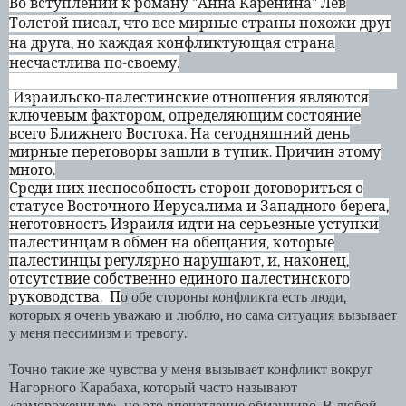
Во вступлении к роману "Анна Каренина" Лев
Толстой писал, что все мирные страны похожи друг
на друга, но каждая конфликтующая страна
несчастлива по-своему.
Израильско-палестинские отношения являются
ключевым фактором, определяющим состояние
всего
Ближнего Востока. На сегодняшний день
мирные переговоры зашли в тупик. Причин этому
много.
Среди них неспособность сторон договориться о
статусе Восточного Иерусалима и Западного берега,
неготовность Израиля идти на серьезные уступки
палестинцам в обмен на обещания, которые
палестинцы регулярно нарушают, и, наконец,
отсутствие собственно единого палестинского
руководства.
П
о обе стороны конфликта есть люди,
которых я очень уважаю и люблю, но сама ситуация вызывает
у меня пессимизм и тревогу.
Точно такие же чувства у меня вызывает конфликт вокруг
Нагорного Карабаха, который часто называют