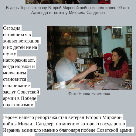
В день Торы ветерану Второй Мировой войны исполнилось 99 лет.
Адженда в гостях у Михаила Сандлера
Сегодня 
оставшихся в 
живых ветеранов 
и их детей не на 
шутку 
настораживает, 
когда нормой и 
молчанием 
становится 
оспаривание 
заслуг Советской 
Фото Елена Елимелах
армии в Победе 
над фашизмом.

Героем нашего репортажа стал ветеран Второй Мировой 
войны Михаил Сандлер, по мнению которого государство 
Израиль возникло именно благодаря победе Советской армии 