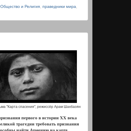
,
Общество и Религия
,
праведники мира
,
ьма "Карта спасения", режиссёр Арам Шахбазян
епризнания первого в истории
XX
века
великой трагедии требовать признания
способны найти Армению на карте,