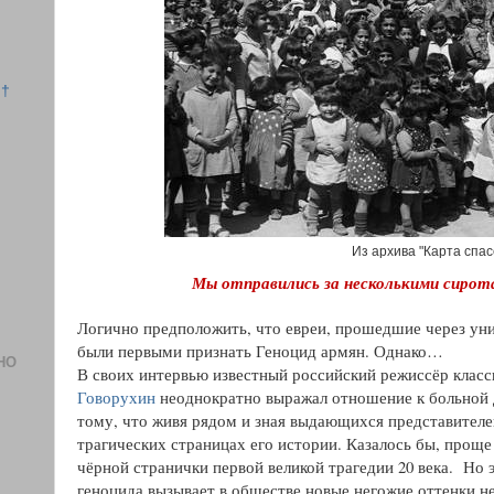
 †
Из архива "Карта спа
Мы отправились за несколькими сирот
Логично предположить, что евреи, прошедшие через уни
были первыми признать Геноцид армян. Однако…
НО
В своих интервью известный российский режиссёр клас
Говорухин
неоднократно выражал отношение к больной 
тому, что живя рядом и зная выдающихся представителе
трагических страницах его истории. Казалось бы, проще 
чёрной странички первой великой трагедии 20 века.
Но 
геноцида вызывает в обществе новые негожие оттенки н