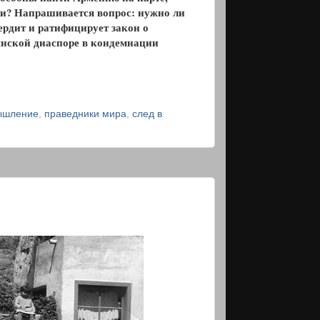
нии? Напрашивается вопрос: нужно ли
вердит и ратифицирует закон о
янской диаспоре в кондемнации
шление
,
праведники мира
,
след в