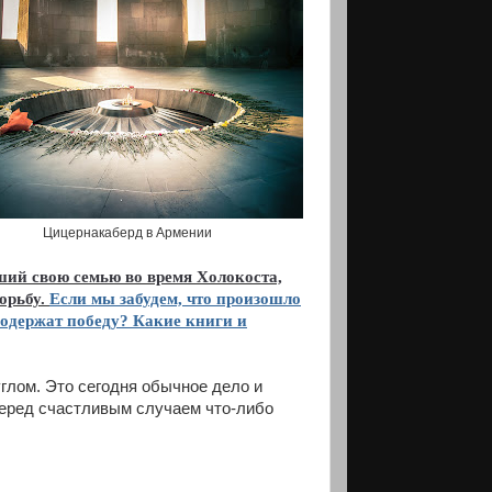
Цицернакаберд в Армении
ший свою семью во время Холокоста,
орьбу.
Если мы забудем, что произошло
ы одержат победу? Какие книги и
глом. Это сегодня обычное дело и
еред счастливым случаем что-либо