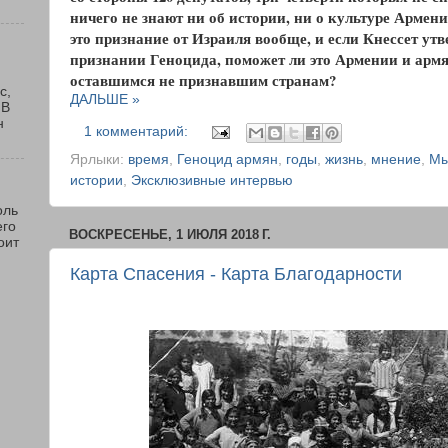
ничего не знают ни об истории, ни о культуре Арме
это признание от Израиля вообще, и если Кнессет ут
признании Геноцида, поможет ли это Армении и арм
оставшимся не признавшим странам?
с,
ДАЛЬШЕ »
 В
н
1 комментарий:
Ярлыки:
время
,
Геноцид армян
,
годы
,
жизнь
,
мнение
,
Мы
истории
,
Эксклюзивные интервью
оль
его
ВОСКРЕСЕНЬЕ, 1 ИЮЛЯ 2018 Г.
оит
Карта Спасения - Карта Благодарности