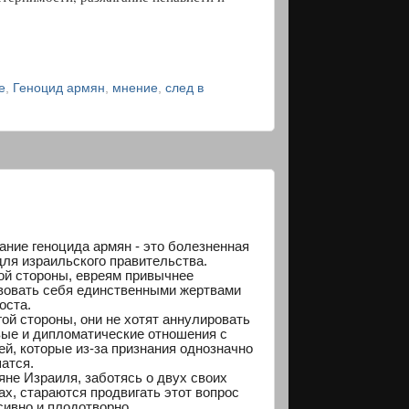
е
,
Геноцид армян
,
мнение
,
след в
ание геноцида армян - это болезненная
для израильского правительства.
ой стороны, евреям привычнее
вовать себя единственными жертвами
оста.
гой стороны, они не хотят аннулировать
вые и дипломатические отношения с
ей, которые из-за признания однозначно
атся.
яне Израиля, заботясь о двух своих
ах, стараются продвигать этот вопрос
сивно и плодотворно.