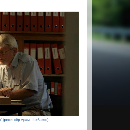
" (режиссёр Арам Шахбазян)