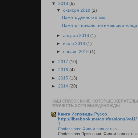
▼
2018
(5)
▼
октября 2018
(2)
Память длиною в век
Память - начало, не имеющее конца
►
августа 2018
(1)
►
июля 2018
(1)
►
января 2018
(1)
►
2017
(10)
►
2016
(4)
►
2015
(13)
►
2014
(20)
НАШ СПИСОК КНИГ, КОТОРЫЕ ЖЕЛАТЕЛЬ
ПРОЧЕСТЬ ХОТЯ БЫ ЕДИНОЖДЫ
Книга Исповедь Руссо
http://librebook.me/confessions/vol1/
1
Confessions: Фильм полностью
-
Confessions Признания: Фильм полностью