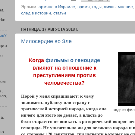
Ярлыки:
армяне в Израиле
,
время
,
годы
,
жизнь
,
мнение
на
след в истории
,
статьи
rke
ПЯТНИЦА, 17 АВГУСТА 2018 Г.
ков?
Милосердие во Зле
ущен
 о
Когда
фильмы о геноциде
влияют на отношение к
преступлениям против
нем
человечества?
м,
Порой у меня спрашивают: к чему
ыло,
знакомить публику или страну с
трагической историей народа, когда она
кадр из фил
ничего для этого не делает, а власть до
а,
боли старается не вникать в риторический вопрос н
я
геноцида. Не унизительно ли для великого народа и 
но
со стороны 120 депутатов, три четверти которых не 