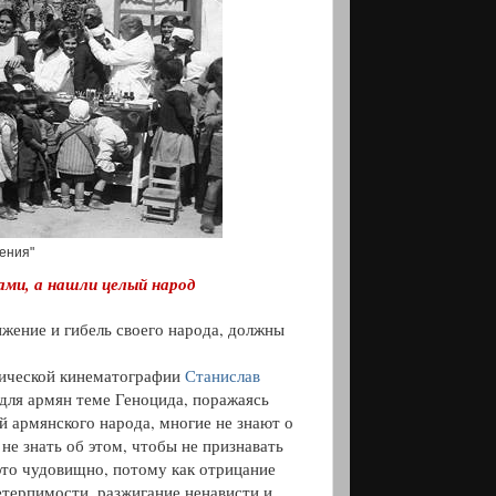
сения"
ами, а нашли целый народ
жение и гибель своего народа, должны
сической кинематографии
Станислав
для армян теме Геноцида, поражаясь
й армянского народа, многие не знают о
не знать об этом, чтобы не признавать
это чудовищно, потому как отрицание
етерпимости, разжигание ненависти и