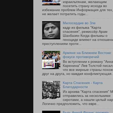
израильтянам, желающим
посетить страну исхода во
избежание проблем Информация для тех,
не желает потратить годы...
Милосердие во Зле
кадр из фильма "Карта
спасения", режиссёр Арам
Шахбазян Когда фильмы о
геноциде влияют на отношени
преступлениям проти...
Армяне на Ближнем Востоке:
фокусе противоречий
Во вступлении к роману "Анн
Каренина" Лев Толстой писал
что все мирные страны похо
друг на друга, но каждая конфликтующая..
Карта Спасения - Карта
Благодарности
Из архива "Карта спасения" 
отправились за несколькими
сиротами, а нашли целый на
Логично предположить, что евре...
Быть Анной Франк: прожить