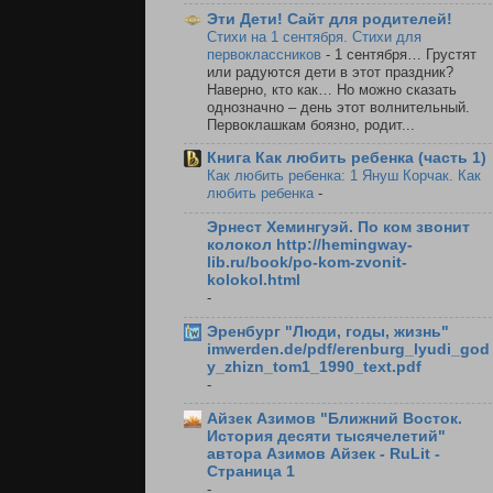
Эти Дети! Cайт для родителей!
Стихи на 1 сентября. Стихи для
первоклассников
-
1 сентября… Грустят
или радуются дети в этот праздник?
Наверно, кто как… Но можно сказать
однозначно – день этот волнительный.
Первоклашкам боязно, родит...
Книга Как любить ребенка (часть 1)
Как любить ребенка: 1 Януш Корчак. Как
любить ребенка
-
Эрнест Хемингуэй. По ком звонит
колокол http://hemingway-
lib.ru/book/po-kom-zvonit-
kolokol.html
-
Эренбург "Люди, годы, жизнь"
imwerden.de/pdf/erenburg_lyudi_god
y_zhizn_tom1_1990_text.pdf
-
Айзек Азимов "Ближний Восток.
История десяти тысячелетий"
автора Азимов Айзек - RuLit -
Страница 1
-