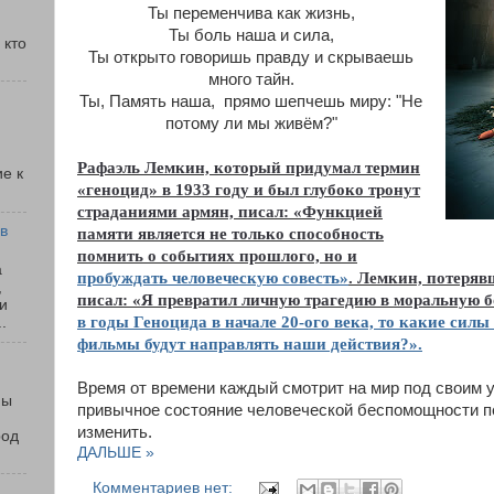
Ты переменчива как жизнь,
Ты боль наша и сила,
 кто
Ты открыто говоришь правду и скрываешь
много тайн.
Ты, Память наша, прямо шепчешь миру: "
Н
е
потому ли мы живём?"
Рафаэль Лемкин, который придумал термин
е к
«геноцид» в 1933 году и был глубоко тронут
страданиями армян, писал: «Функцией
 в
памяти является не только способность
помнить о событиях прошлого, но и
а
пробуждать человеческую совесть»
. Лемкин, потеряв
,
писал: «Я превратил личную трагедию в моральную б
жи
в годы Геноцида в начале 20-ого века, то какие сил
.
фильмы будут направлять наши действия?».
Время от времени каждый смотрит на мир под своим у
Мы
привычное состояние человеческой беспомощности п
изменить.
род
ДАЛЬШЕ »
Комментариев нет: