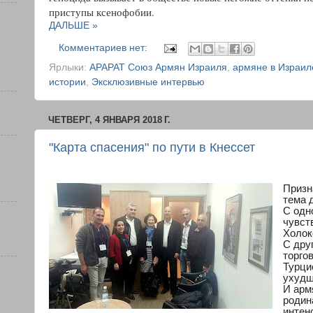
приступы ксенофобии.
ДАЛЬШЕ »
Комментариев нет:
Ярлыки:
АРАРАТ Союз Армян Израиля
,
армяне в Израил
истории
,
Эксклюзивные интервью
ЧЕТВЕРГ, 4 ЯНВАРЯ 2018 Г.
"Карта спасения" по пути в Кнессет
Призн
тема 
С одн
чувст
Холок
С дру
торго
Турци
ухудш
И арм
родин
интен