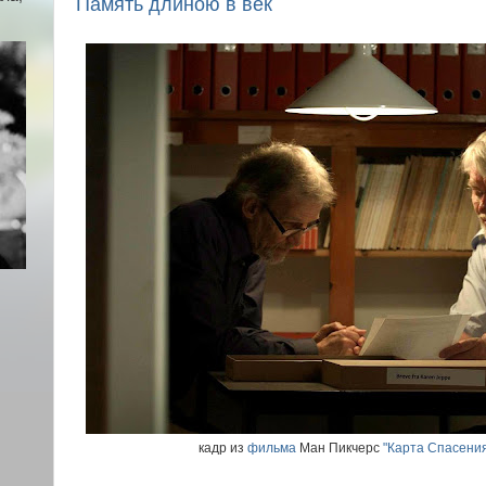
Память длиною в век
кадр из
фильма
Ман Пикчерс
"Карта Спасения