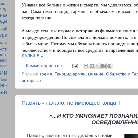
оюз
Узнавая всё больше о жизни и смерти, мы удивляемся, об
й Яр
нас. Сама тема геноцида армян – необъемлема и важна,
ная
оды
ский
А между тем, мы изучаем историю из фильмов и книг для
тура
и предупреждение. Но сначала мы должны помнить, что 
забыт в мире. Потому мы обязаны понять природу геноци
зыка
человечеством и поощрять все средства, направленные 
ости
ино-
ДАЛЬШЕ »
дний
Комментариев нет:
ония
рии
Ярлыки:
время
,
Геноцид армян
,
мнение
,
Общество и Ре
Тест
интервью
жник
ые
Память - начало, не имеющее конца †
«...И КТО УМНОЖАЕТ ПОЗНАН
ОСВЕДОМЛЁНН
Память, память, что ты делаешь с нами!