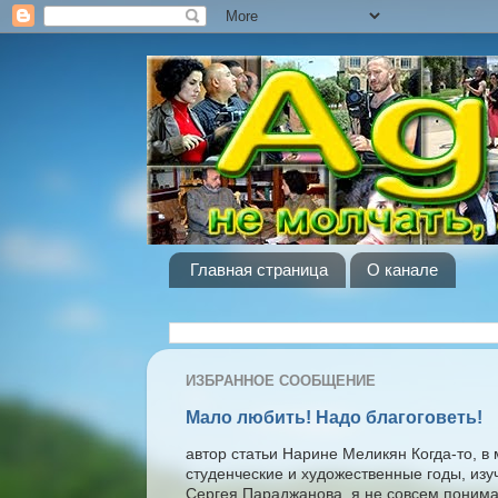
Главная страница
О канале
ИЗБРАННОЕ СООБЩЕНИЕ
Мало любить! Надо благоговеть!
автор статьи Нарине Меликян Когда-то, в
студенческие и художественные годы, изу
Сергея Параджанова, я не совсем понима