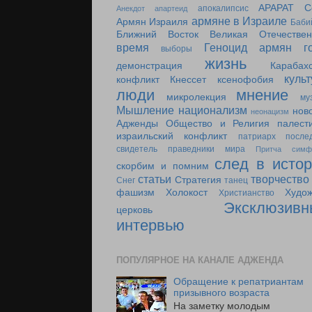
АРАРАТ С
апокалипсис
Анекдот
апартеид
армяне в Израиле
Армян Израиля
Баби
Ближний Восток
Великая Отечествен
время
Геноцид армян
г
выборы
жизнь
демонстрация
Карабах
куль
конфликт
Кнессет
ксенофобия
люди
мнение
микролекция
му
Мышление
национализм
нов
неонацизм
Адженды
Общество и Религия
палест
израильский конфликт
патриарх
после
свидетель
праведники мира
Притча
симф
след в исто
скорбим и помним
статьи
творчество
Стратегия
Снег
танец
фашизм
Холокост
Худо
Христианство
Эксклюзивн
церковь
интервью
ПОПУЛЯРНОЕ НА КАНАЛЕ АДЖЕНДА
Обращение к репатриантам
призывного возраста
На заметку молодым