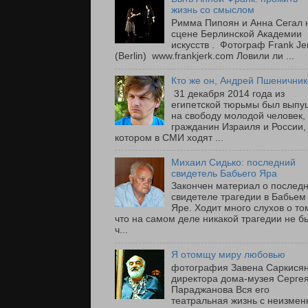
жизнь со смыслом
Римма Пипоян и Анна Сегал 
сцене Берлинской Академии
искусств . Фотограф Frank Je
(Berlin) www.frankjerk.com Ловили ли ...
Кто же он, Андрей Пшенични
31 декабря 2014 года из
египетской тюрьмы был вып
на свободу молодой человек,
гражданин Израиля и России,
котором в СМИ ходят ...
Михаил Сидько: последний
свидетель Бабьего Яра
Закончен материал о послед
свидетеле трагедии в Бабьем
Яре. Ходит много слухов о то
что на самом деле никакой трагедии не б
ч...
Я отомщу миру любовью
фотография Завена Саркисян
директора дома-музея Серге
Параджанова Вся его
театральная жизнь с неизмен