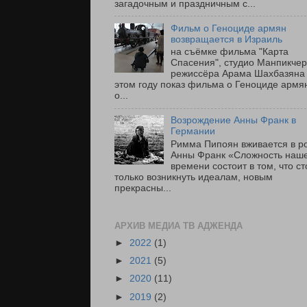
загадочным и праздничным с...
Фильм о Геноциде армян
возвращается в Израиль
на съёмке фильма "Карта
Спасения", студио Манпикчер
режиссёра Арама Шахбазяна
этом году показ фильма о Геноциде армя
о...
Возрождение Анны Франк в
Германии
Римма Пипоян вживается в р
Анны Франк «Сложность наш
времени состоит в том, что ст
только возникнуть идеалам, новым
прекрасны...
АРХИВ МЕДИА ТВ АДЖЕНДА
►
2022
(1)
►
2021
(5)
►
2020
(11)
►
2019
(2)