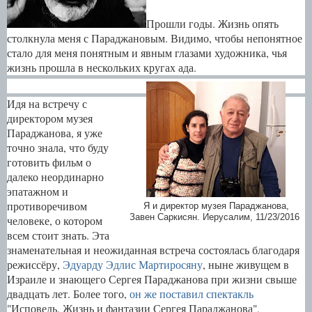
Прошли годы. Жизнь опять
столкнула меня с Параджановым. Видимо, чтобы непонятное
стало для меня понятным и явным глазами художника, чья
жизнь прошла в нескольких кругах ада.
Идя на встречу с
директором музея
Параджанова, я уже
точно знала, что буду
готовить фильм о
далеко неординарно
эпатажном и
противоречивом
Я и директор музея Параджанова,
Завен Саркисян. Иерусалим, 11/23/2016
человеке, о котором
всем стоит знать. Эта
знаменательная и неожиданная встреча состоялась благодаря
режиссёру,
Эдуарду Эдлис Мартиросяну
, ныне живущем в
Израиле и знающего Сергея Параджанова при жизни свыше
двадцать лет. Более того,
он же поставил спектакль
"Исповедь. Жизнь и фантазии Сергея Параджанова",