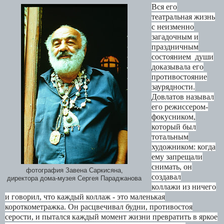
Вся его
театральная жизнь
с неизменно
загадочным и
праздничным
состоянием
души
доказывала его
противостояние
заурядности.
Довлатов называл
его режиссером-
фокусником,
который был
тотальным
художником: когда
ему запрещали
снимать, он
фотография Завена Саркисяна,
создавал
директора дома-музея Сергея Параджанова
коллажи
из ничего
и говорил, что каждый коллаж - это маленькая
короткометражка. Он расцвечивал будни, противостоя
серости, и пытался каждый момент жизни превратить в яркое